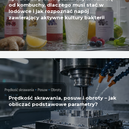
od kombuchy, dlaczego musi stać w
lodówce i jak rozpoznać napój
zawierający aktywne kultury bakterii
Prędkość skrawania, posuw i obroty – jak
obliczać podstawowe parametry?