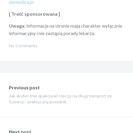
domedica.pl
[ Treść sponsorowana ]
Uwaga:
Informacje na stronie mają charakter wyłącznie
informacyjny i nie zastąpią porady lekarza.
No Comments
Nawigacja
wpisu
Previous post
Jak skutecznie spakować rzeczy na długi transport ze
Szwecji – praktyczny poradnik
Next post