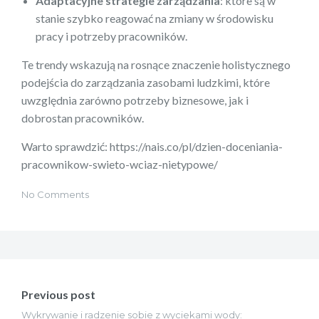
Adaptacyjne strategie zarządzania
: które są w
stanie szybko reagować na zmiany w środowisku
pracy i potrzeby pracowników.
Te trendy wskazują na rosnące znaczenie holistycznego
podejścia do zarządzania zasobami ludzkimi, które
uwzględnia zarówno potrzeby biznesowe, jak i
dobrostan pracowników.
Warto sprawdzić: https://nais.co/pl/dzien-doceniania-
pracownikow-swieto-wciaz-nietypowe/
No Comments
Nawigacja
wpisu
Previous post
Wykrywanie i radzenie sobie z wyciekami wody: