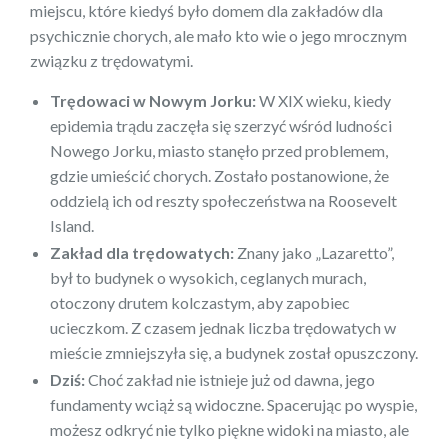
miejscu, które kiedyś było domem dla zakładów dla
psychicznie chorych, ale mało kto wie o jego mrocznym
związku z trędowatymi.
Trędowaci w Nowym Jorku:
W XIX wieku, kiedy
epidemia trądu zaczęła się szerzyć wśród ludności
Nowego Jorku, miasto stanęło przed problemem,
gdzie umieścić chorych. Zostało postanowione, że
oddzielą ich od reszty społeczeństwa na Roosevelt
Island.
Zakład dla trędowatych:
Znany jako „Lazaretto”,
był to budynek o wysokich, ceglanych murach,
otoczony drutem kolczastym, aby zapobiec
ucieczkom. Z czasem jednak liczba trędowatych w
mieście zmniejszyła się, a budynek został opuszczony.
Dziś:
Choć zakład nie istnieje już od dawna, jego
fundamenty wciąż są widoczne. Spacerując po wyspie,
możesz odkryć nie tylko piękne widoki na miasto, ale