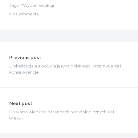
Tags:
Wybór redakcji
No Comments
Nawigacja
wpisu
Previous post
Globalizacja a ewolucja języka polskiego: Przemyślenia i
konsekwencje
Next post
Co warto wiedzieć o trendach technologicznych XXI
wieku?