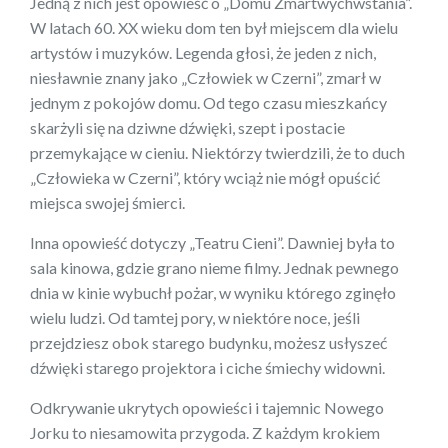
Jedną z nich jest opowieść o „Domu Zmartwychwstania”.
W latach 60. XX wieku dom ten był miejscem dla wielu
artystów i muzyków. Legenda głosi, że jeden z nich,
niesławnie znany jako „Człowiek w Czerni”, zmarł w
jednym z pokojów domu. Od tego czasu mieszkańcy
skarżyli się na dziwne dźwięki, szept i postacie
przemykające w cieniu. Niektórzy twierdzili, że to duch
„Człowieka w Czerni”, który wciąż nie mógł opuścić
miejsca swojej śmierci.
Inna opowieść dotyczy „Teatru Cieni”. Dawniej była to
sala kinowa, gdzie grano nieme filmy. Jednak pewnego
dnia w kinie wybuchł pożar, w wyniku którego zginęło
wielu ludzi. Od tamtej pory, w niektóre noce, jeśli
przejdziesz obok starego budynku, możesz usłyszeć
dźwięki starego projektora i ciche śmiechy widowni.
Odkrywanie ukrytych opowieści i tajemnic Nowego
Jorku to niesamowita przygoda. Z każdym krokiem