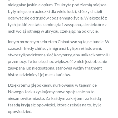
nielegalne jaskinie opium. Te ukryte pod ziemią miejsca
były miejscem ucieczki dla wielu ludzi, którzy chcieli
oderwać się od trudów codziennego życia. Większość z
tych jaskiń została zamknięta i zasypana, ale niektóre z
nich wciąż istnieją w ukryciu, czekając na odkrycie.
Innym mrocznym sekretem Chinatown są tajne tunele. W
czasach, kiedy chińscy imigranci byli prześladowani,
stworzyli podziemną sieć korytarzy, aby unikać kontroli i
przemocy. Te tunele, choć większość z nich jest obecnie
zasypana lub niedostępna, stanowią ważny fragment
historii dzielnicy i jej mieszkańców.
Dzięki temu głębokiemu nurkowaniu w tajemnice
Nowego Jorku zyskujemy nowe spojrzenie na to
niesamowite miasto. Za każdym zakrętem, za każdą
fasadą kryją się opowieści, które czekają na to, by je
opowiedzieć.