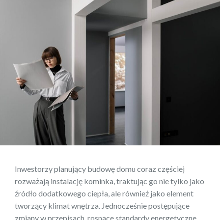
Inwestorzy planujący budowę domu coraz częściej
rozważają instalację kominka, traktując go nie tylko jako
źródło dodatkowego ciepła, ale również jako element
tworzący klimat wnętrza. Jednocześnie postępujące
zmiany w przepisach, rosnące standardy energetyczne