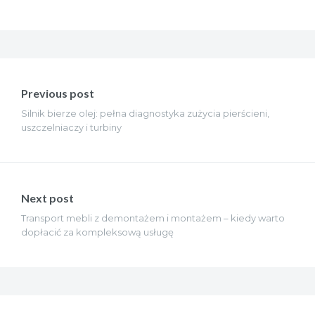
Nawigacja
wpisu
Previous post
Silnik bierze olej: pełna diagnostyka zużycia pierścieni,
uszczelniaczy i turbiny
Next post
Transport mebli z demontażem i montażem – kiedy warto
dopłacić za kompleksową usługę