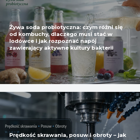
Żywa soda probiotyczna: czym różni się
od kombuchy, dlaczego musi stać w
lodówce i jak rozpoznać napój
zawierający aktywne kultury bakterii
Prędkość skrawania, posuw i obroty – jak