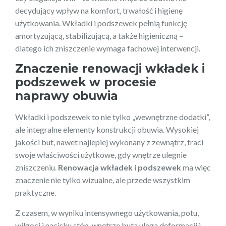
decydujący wpływ na komfort, trwałość i higienę
użytkowania. Wkładki i podszewek pełnią funkcję
amortyzującą, stabilizującą, a także higieniczną –
dlatego ich zniszczenie wymaga fachowej interwencji.
Znaczenie renowacji wkładek i
podszewek w procesie
naprawy obuwia
Wkładki i podszewek to nie tylko „wewnętrzne dodatki”,
ale integralne elementy konstrukcji obuwia. Wysokiej
jakości but, nawet najlepiej wykonany z zewnątrz, traci
swoje właściwości użytkowe, gdy wnętrze ulegnie
zniszczeniu.
Renowacja wkładek i podszewek
ma więc
znaczenie nie tylko wizualne, ale przede wszystkim
praktyczne.
Z czasem, w wyniku intensywnego użytkowania, potu,
wilgoci i nacisku stóp, wnętrze buta ulega deformacji i