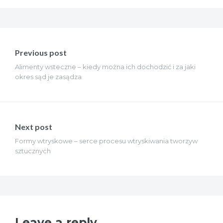
Nawigacja
wpisu
Previous post
Alimenty wsteczne – kiedy można ich dochodzić i za jaki
okres sąd je zasądza
Next post
Formy wtryskowe – serce procesu wtryskiwania tworzyw
sztucznych
Leave a reply