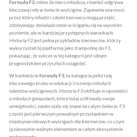
Formuła F2
, mimo że nieco młodsza, również odgrywa
kluczową rolę w świecie wyścigów. Zapewnia ona most,
przez który młodzi i zdolni kierowcy mogą przejść,
zdobywając doświadczenie w ściganiu się na wysokim
poziomie, ale w bardziej przystępnych warunkach.
Historia F2 jest pełna przykładów kierowców, którzy
wykorzystali tę platformę jako trampolinę do F1,
pokazując, że sukces w tej kategorii jest silnym
prognostykiem przyszłych osiągnięć.
W kontekście
formuły F3
, ta kategoria pełni rolę
kluczowego kroku w edukacji i rozwoju młodych
talentów wyścigowych. Historia F3 obfituje w opowieści
o młodych gwiazdach, które tutaj szlifowały swoje
umiejętności, zanim stały się znane na całym świecie. F3
często jest pierwszym poważnym przystankiem w
międzynarodowych wyścigach dla kierowców, co czyni
ją niezwykle ważnym elementem w całym ekosystemie
motorsportu.