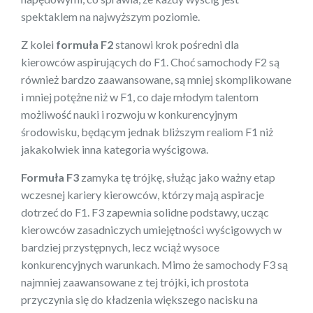
spektaklem na najwyższym poziomie.
Z kolei
formuła F2
stanowi krok pośredni dla
kierowców aspirujących do F1. Choć samochody F2 są
również bardzo zaawansowane, są mniej skomplikowane
i mniej potężne niż w F1, co daje młodym talentom
możliwość nauki i rozwoju w konkurencyjnym
środowisku, będącym jednak bliższym realiom F1 niż
jakakolwiek inna kategoria wyścigowa.
Formuła F3
zamyka tę trójkę, służąc jako ważny etap
wczesnej kariery kierowców, którzy mają aspiracje
dotrzeć do F1. F3 zapewnia solidne podstawy, ucząc
kierowców zasadniczych umiejętności wyścigowych w
bardziej przystępnych, lecz wciąż wysoce
konkurencyjnych warunkach. Mimo że samochody F3 są
najmniej zaawansowane z tej trójki, ich prostota
przyczynia się do kładzenia większego nacisku na