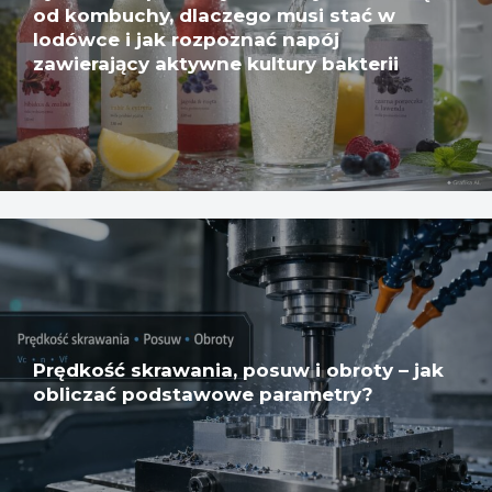
od kombuchy, dlaczego musi stać w
lodówce i jak rozpoznać napój
zawierający aktywne kultury bakterii
Prędkość skrawania, posuw i obroty – jak
obliczać podstawowe parametry?