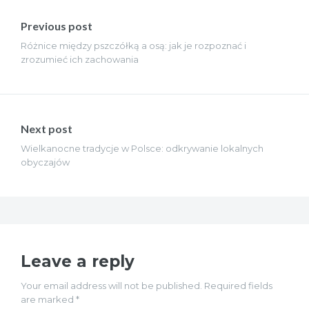
Nawigacja
wpisu
Previous post
Różnice między pszczółką a osą: jak je rozpoznać i
zrozumieć ich zachowania
Next post
Wielkanocne tradycje w Polsce: odkrywanie lokalnych
obyczajów
Leave a reply
Your email address will not be published. Required fields
are marked *