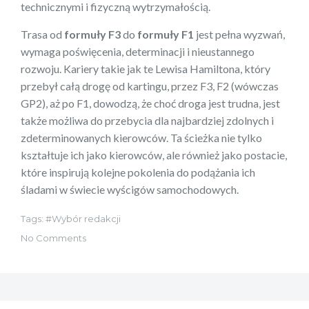
technicznymi i fizyczną wytrzymałością.
Trasa od
formuły F3
do
formuły F1
jest pełna wyzwań,
wymaga poświęcenia, determinacji i nieustannego
rozwoju. Kariery takie jak te Lewisa Hamiltona, który
przebył całą drogę od kartingu, przez F3, F2 (wówczas
GP2), aż po F1, dowodzą, że choć droga jest trudna, jest
także możliwa do przebycia dla najbardziej zdolnych i
zdeterminowanych kierowców. Ta ścieżka nie tylko
kształtuje ich jako kierowców, ale również jako postacie,
które inspirują kolejne pokolenia do podążania ich
śladami w świecie wyścigów samochodowych.
Tags:
Wybór redakcji
No Comments