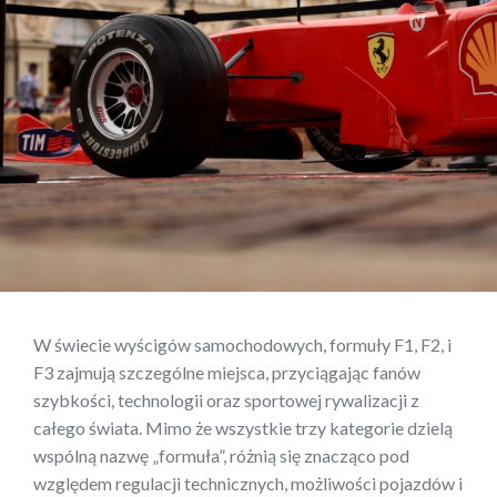
W świecie wyścigów samochodowych, formuły F1, F2, i
F3 zajmują szczególne miejsca, przyciągając fanów
szybkości, technologii oraz sportowej rywalizacji z
całego świata. Mimo że wszystkie trzy kategorie dzielą
wspólną nazwę „formuła”, różnią się znacząco pod
względem regulacji technicznych, możliwości pojazdów i