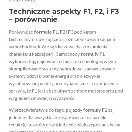
Techniczne aspekty F1, F2, i F3
– porównanie
Porównując
formułę F1
,
F2
i
F3
pod kątem
technicznym, uderzające są różnice w specyfikacjach
samochodów, które są kluczowe dla zrozumienia
charakteru każdej serii. Samochody
formuły F1
wykorzystują najnowocześniejsze technologie, w tym
skomplikowane systemy hybrydowe, zaawansowane
systemy odzyskiwania energii oraz niezwykle
wyrafinowane pakiety aerodynamiczne. To połączenie
sprawia, że F1 jest absolutnym zenitem motorsportu pod
względem innowacji i wydajności.
W przeciwieństwie do tego, pojazdy
formuły F2
są
jednolite dla wszystkich zespołów, co ma na celu
redukcję kosztów oraz kładzenie większego nacisku na
umiejętności kierowców. Mimo że technologie