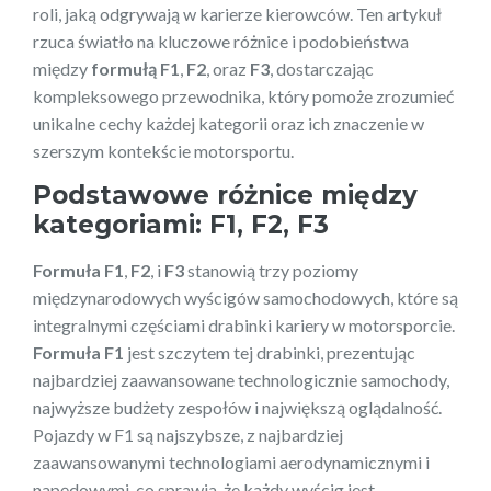
roli, jaką odgrywają w karierze kierowców. Ten artykuł
rzuca światło na kluczowe różnice i podobieństwa
między
formułą F1
,
F2
, oraz
F3
, dostarczając
kompleksowego przewodnika, który pomoże zrozumieć
unikalne cechy każdej kategorii oraz ich znaczenie w
szerszym kontekście motorsportu.
Podstawowe różnice między
kategoriami: F1, F2, F3
Formuła F1
,
F2
, i
F3
stanowią trzy poziomy
międzynarodowych wyścigów samochodowych, które są
integralnymi częściami drabinki kariery w motorsporcie.
Formuła F1
jest szczytem tej drabinki, prezentując
najbardziej zaawansowane technologicznie samochody,
najwyższe budżety zespołów i największą oglądalność.
Pojazdy w F1 są najszybsze, z najbardziej
zaawansowanymi technologiami aerodynamicznymi i
napędowymi, co sprawia, że każdy wyścig jest