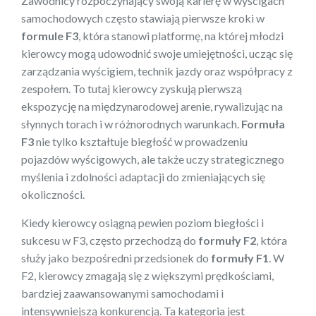
Zawodnicy rozpoczynający swoją karierę w wyścigach
samochodowych często stawiają pierwsze kroki w
formule F3
, która stanowi platformę, na której młodzi
kierowcy mogą udowodnić swoje umiejętności, ucząc się
zarządzania wyścigiem, technik jazdy oraz współpracy z
zespołem. To tutaj kierowcy zyskują pierwszą
ekspozycję na międzynarodowej arenie, rywalizując na
słynnych torach i w różnorodnych warunkach.
Formuła
F3
nie tylko kształtuje biegłość w prowadzeniu
pojazdów wyścigowych, ale także uczy strategicznego
myślenia i zdolności adaptacji do zmieniających się
okoliczności.
Kiedy kierowcy osiągną pewien poziom biegłości i
sukcesu w F3, często przechodzą do
formuły F2
, która
służy jako bezpośredni przedsionek do
formuły F1
. W
F2, kierowcy zmagają się z większymi prędkościami,
bardziej zaawansowanymi samochodami i
intensywniejszą konkurencją. Ta kategoria jest