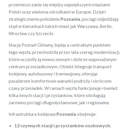
przemieszczanie się między największymi miastami
Polski oraz wieloma ośrodkami w Europie. Dzięki
strategicznemu położeniu
Poznania
, pociągi odjeżdżają
stąd w kierunkach takich miast jak Warszawa, Berlin,
Wrocław czy Szczecin.
Stacja Poznań Główny, będąca centralnym punktem
tego węzła, przechodziła przez lata szereg modernizacji,
które uczyniły ją nowoczesnym i dobrze wyposażonym
centrum przesiadkowym. Obiekt integruje transport
kolejowy, autobusowy i tramwajowy, oferując
pasażerom komfortowe warunki podróży i skrócone
czasy przesiadek. W ramach węzła funkcjonuje również
kilka innych stacji i przystanków, które obsługują
zarówno pociągi długodystansowe, jak i regionalne.
Infrastruktura kolejowa
Poznania
obejmuje:
12 czynnych stacji i przystanków osobowych
,