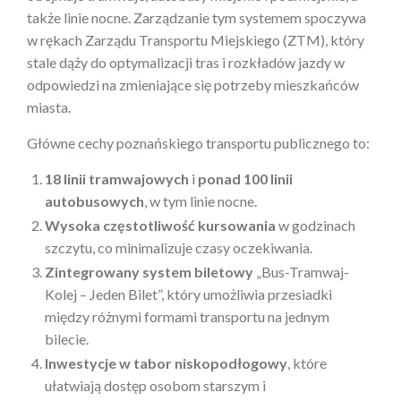
także linie nocne. Zarządzanie tym systemem spoczywa
w rękach Zarządu Transportu Miejskiego (ZTM), który
stale dąży do optymalizacji tras i rozkładów jazdy w
odpowiedzi na zmieniające się potrzeby mieszkańców
miasta.
Główne cechy poznańskiego transportu publicznego to:
18 linii tramwajowych
i
ponad 100 linii
autobusowych
, w tym linie nocne.
Wysoka częstotliwość kursowania
w godzinach
szczytu, co minimalizuje czasy oczekiwania.
Zintegrowany system biletowy
„Bus-Tramwaj-
Kolej – Jeden Bilet”, który umożliwia przesiadki
między różnymi formami transportu na jednym
bilecie.
Inwestycje w tabor niskopodłogowy
, które
ułatwiają dostęp osobom starszym i