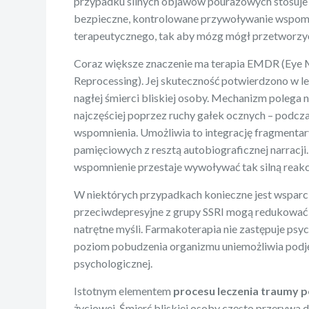
przypadku silnych objawów pourazowych stosuje s
bezpieczne, kontrolowane przywoływanie wspom
terapeutycznego, tak aby mózg mógł przetworzyć
Coraz większe znaczenie ma terapia EMDR (Eye 
Reprocessing). Jej skuteczność potwierdzono w l
nagłej śmierci bliskiej osoby. Mechanizm polega na
najczęściej poprzez ruchy gałek ocznych – podc
wspomnienia. Umożliwia to integrację fragmenta
pamięciowych z resztą autobiograficznej narracji
wspomnienie przestaje wywoływać tak silną reakcj
W niektórych przypadkach konieczne jest wsparci
przeciwdepresyjne z grupy SSRI mogą redukować 
natrętne myśli. Farmakoterapia nie zastępuje psy
poziom pobudzenia organizmu uniemożliwia podję
psychologicznej.
Istotnym elementem
procesu leczenia traumy p
życiowej. Śmierć bliskiej osoby często przerywa