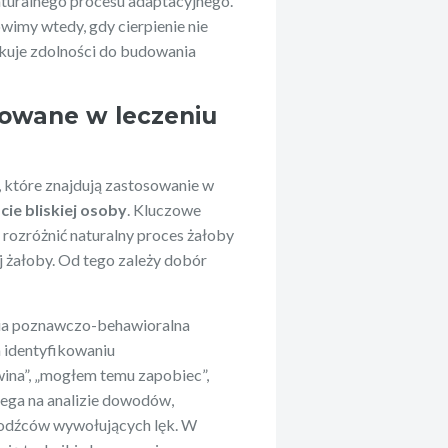
aturalnego procesu adaptacyjnego.
imy wtedy, gdy cierpienie nie
skuje zdolności do budowania
owane w leczeniu
, które znajdują zastosowanie w
cie bliskiej osoby
. Kluczowe
 rozróżnić naturalny proces żałoby
 żałoby. Od tego zależy dobór
apia poznawczo-behawioralna
a identyfikowaniu
wina”, „mogłem temu zapobiec”,
olega na analizie dowodów,
bodźców wywołujących lęk. W