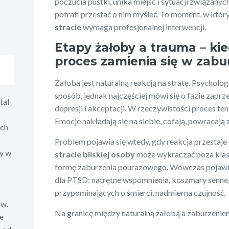
poczucia pustki, unika miejsc i sytuacji związanyc
potrafi przestać o nim myśleć. To moment, w któ
stracie
wymaga profesjonalnej interwencji.
Etapy żałoby a trauma – ki
proces zamienia się w zabu
Żałoba jest naturalną reakcją na stratę. Psychologi
sposób, jednak najczęściej mówi się o fazie zaprze
tal
depresji i akceptacji. W rzeczywistości proces ten
Emocje nakładają się na siebie, cofają, powracają
ych
Problem pojawia się wtedy, gdy reakcja przestaje
zy w
stracie bliskiej osoby
może wykraczać poza klas
formę zaburzenia pourazowego. Wówczas pojawia
dla PTSD: natrętne wspomnienia, koszmary senne
przypominających o śmierci, nadmierna czujność.
ów.
Na granicę między naturalną żałobą a zaburzenie
e