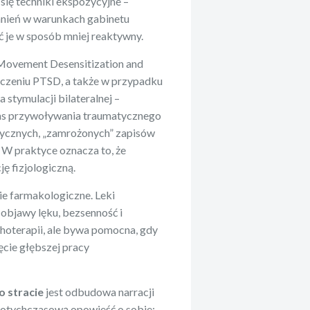
ię techniki ekspozycyjne –
nień w warunkach gabinetu
 je w sposób mniej reaktywny.
Movement Desensitization and
eczeniu PTSD, a także w przypadku
 stymulacji bilateralnej –
zas przywoływania traumatycznego
rycznych, „zamrożonych” zapisów
. W praktyce oznacza to, że
ę fizjologiczną.
e farmakologiczne. Leki
objawy lęku, bezsenność i
choterapii, ale bywa pomocna, gdy
cie głębszej pracy
o stracie
jest odbudowa narracji
 dotychczasową opowieść o sobie: