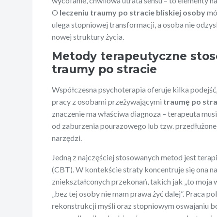
wycofanie, chwilowa utrata sensu – to elementy n
O
leczeniu traumy po stracie bliskiej osoby
mów
ulega stopniowej transformacji, a osoba nie odzy
nowej struktury życia.
Metody terapeutyczne stos
traumy po stracie
Współczesna psychoterapia oferuje kilka podejść
pracy z osobami przeżywającymi
traumę po stra
znaczenie ma właściwa diagnoza – terapeuta musi
od zaburzenia pourazowego lub tzw. przedłużonej
narzędzi.
Jedną z najczęściej stosowanych metod jest ter
(CBT). W kontekście straty koncentruje się ona n
zniekształconych przekonań, takich jak „to moja 
„bez tej osoby nie mam prawa żyć dalej”. Praca p
rekonstrukcji myśli oraz stopniowym oswajaniu 