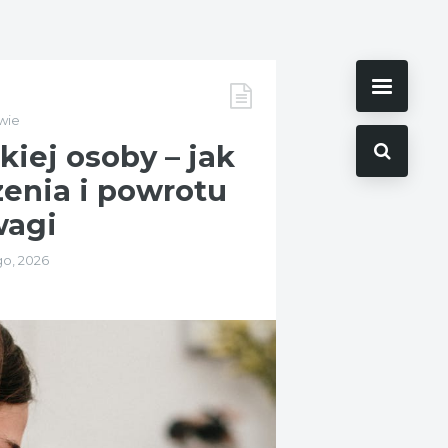
wie
kiej osoby – jak
zenia i powrotu
wagi
go, 2026