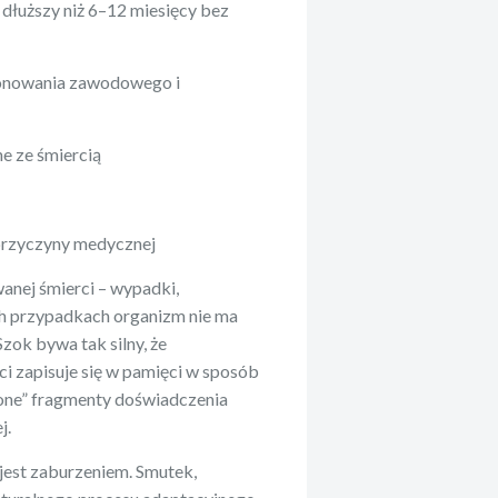
dłuższy niż 6–12 miesięcy bez
jonowania zawodowego i
ne ze śmiercią
przyczyny medycznej
wanej śmierci – wypadki,
h przypadkach organizm nie ma
Szok bywa tak silny, że
ci zapisuje się w pamięci w sposób
żone” fragmenty doświadczenia
j.
 jest zaburzeniem. Smutek,