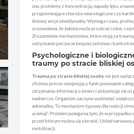
snu, problemy z koncentracją, napady lęku, a na
przypominające choroby neurologiczne czy kardiol
liniowy ani przewidywalny. Wymaga czasu, profes
zrozumienia, że żałoba może przybrać różne, częs
Zrozumienie mechanizmów, które stoją za traumą
odzyskania poczucia bezpieczeństwa i kontroli n
Psychologiczne i biologic
traumy po stracie bliskiej o
Trauma po stracie bliskiej osoby
nie jest wyłąc
złożony proces obejmujący funkcjonowanie całeg
otrzymania informacji o śmierci aktywizuje się 
nadnercza. Organizm zaczyna wydzielać zwiększon
adrenaliny. To mechanizm typowy dla reakcji stre
uciekaj”. Problem polega na tym, że w przypadku s
przed którym można się obronić. Układ nerwowy p
mobilizacji.