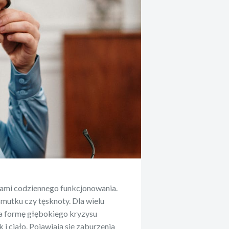
tami codziennego funkcjonowania.
smutku czy tęsknoty. Dla wielu
a formę głębokiego kryzysu
i ciało. Pojawiają się zaburzenia