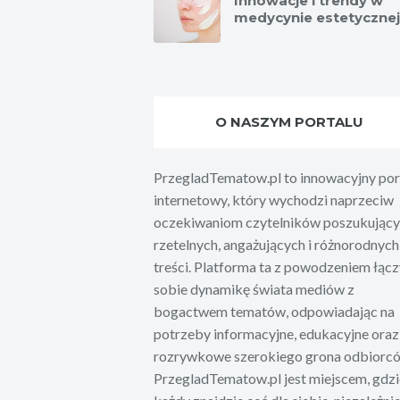
Innowacje i trendy w
medycynie estetycznej
O NASZYM PORTALU
PrzegladTematow.pl to innowacyjny por
internetowy, który wychodzi naprzeciw
oczekiwaniom czytelników poszukując
rzetelnych, angażujących i różnorodnych
treści. Platforma ta z powodzeniem łąc
sobie dynamikę świata mediów z
bogactwem tematów, odpowiadając na
potrzeby informacyjne, edukacyjne oraz
rozrywkowe szerokiego grona odbiorc
PrzegladTematow.pl jest miejscem, gdzi