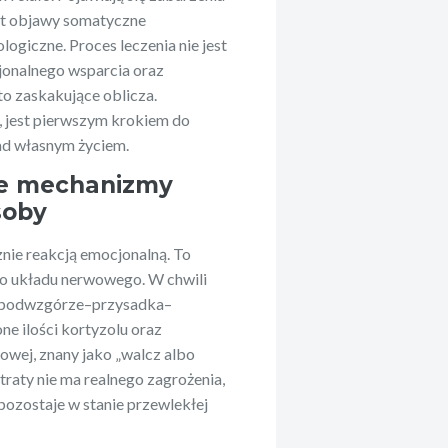
wet objawy somatyczne
ogiczne. Proces leczenia nie jest
jonalnego wsparcia oraz
to zaskakujące oblicza.
, jest pierwszym krokiem do
ad własnym życiem.
zne mechanizmy
soby
znie reakcją emocjonalną. To
o układu nerwowego. W chwili
oś podwzgórze–przysadka–
e ilości kortyzolu oraz
sowej, znany jako „walcz albo
traty nie ma realnego zagrożenia,
ozostaje w stanie przewlekłej