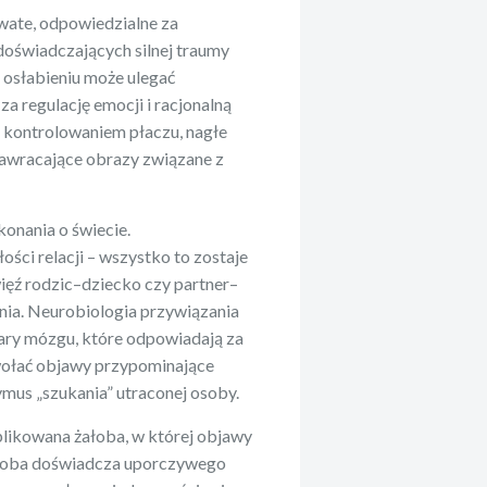
wate, odpowiedzialne za
doświadczających silnej traumy
 osłabieniu może ulegać
a regulację emocji i racjonalną
z kontrolowaniem płaczu, nagłe
nawracające obrazy związane z
onania o świecie.
ści relacji – wszystko to zostaje
więź rodzic–dziecko czy partner–
nia. Neurobiologia przywiązania
zary mózgu, które odpowiadają za
wołać objawy przypominające
ymus „szukania” utraconej osoby.
plikowana żałoba, w której objawy
. Osoba doświadcza uporczywego