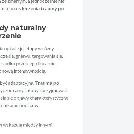
h ze zmarłym, a jednocześnie nie
rym
proces leczenia traumy po
edy naturalny
rzenie
a opisuje jej etapy w różny
czenia, gniewu, targowania się,
 rzadko przebiega linearnie.
 z nową intensywnością.
 być adaptacyjna.
Trauma po
yczne ramy żałoby i przyjmować
ją się objawy charakterystyczne
, unikanie bodźców
m wskazują między innymi: