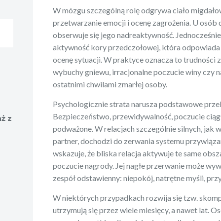
W mózgu szczególną rolę odgrywa ciało migdało
przetwarzanie emocji i ocenę zagrożenia. U osób 
obserwuje się jego nadreaktywność. Jednocześnie
aktywność kory przedczołowej, która odpowiada z
ocenę sytuacji. W praktyce oznacza to trudności 
wybuchy gniewu, irracjonalne poczucie winy czy 
ostatnimi chwilami zmarłej osoby.
Psychologicznie strata narusza podstawowe przek
Bezpieczeństwo, przewidywalność, poczucie ciągło
ż z
podważone. W relacjach szczególnie silnych, jak 
partner, dochodzi do zerwania systemu przywiąza
wskazuje, że bliska relacja aktywuje te same obs
poczucie nagrody. Jej nagłe przerwanie może wy
zespół odstawienny: niepokój, natrętne myśli, prz
W niektórych przypadkach rozwija się tzw. skom
utrzymują się przez wiele miesięcy, a nawet lat