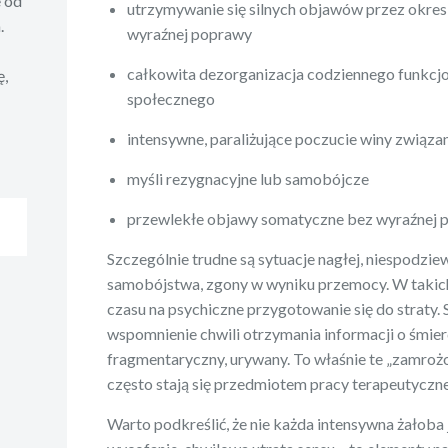
e od
utrzymywanie się silnych objawów przez okres 
.
wyraźnej poprawy
całkowita dezorganizacja codziennego funkc
ę,
społecznego
intensywne, paraliżujące poczucie winy związa
myśli rezygnacyjne lub samobójcze
przewlekłe objawy somatyczne bez wyraźnej 
Szczególnie trudne są sytuacje nagłej, niespodzie
samobójstwa, zgony w wyniku przemocy. W takic
czasu na psychiczne przygotowanie się do straty. 
wspomnienie chwili otrzymania informacji o śmier
fragmentaryczny, urywany. To właśnie te „zamro
często stają się przedmiotem pracy terapeutyczne
Warto podkreślić, że nie każda intensywna żałoba