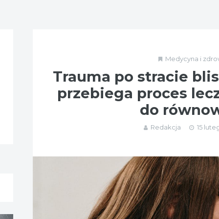
Medycyna i zdro
Trauma po stracie blis
przebiega proces lec
do równo
Redakcja
15 lute