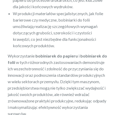
papieru do procesów drukarskich, co jest kluczowe
dla jakości końcowych wydruków.
W produkcji materiałów specjalistycznych, jak folie
barierowe czy medyczne, bobiniarki do folii
umożliwiają realizację szczegółowych wymagań
dotyczących grubości, szerokości i czystości
krawędzi, co jest niezbędne dla funkcjonalności
końcowych produktów.
Wykorzystanie
bobiniarek do papieru
i
bobiniarek do
folii
w tych różnorodnych zastosowaniach demonstruje
ich wszechstronność i zdolność do przyczyniania się do
innowacji oraz podnoszenia standardów produkcyjnych
w wielu sektorach przemysłu. Dzięki tym maszynom,
przedsiębiorstwa mogą nie tylko zwiększać wydajność i
jakość swoich produktów, ale również wdrażać
zrównoważone praktyki produkcyjne, redukując odpady
i maksymalizując efektywność wykorzystania
surowców.