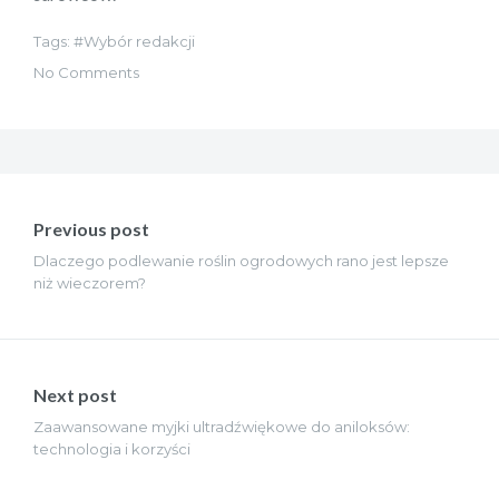
Tags:
Wybór redakcji
No Comments
Nawigacja
wpisu
Previous post
Dlaczego podlewanie roślin ogrodowych rano jest lepsze
niż wieczorem?
Next post
Zaawansowane myjki ultradźwiękowe do aniloksów:
technologia i korzyści