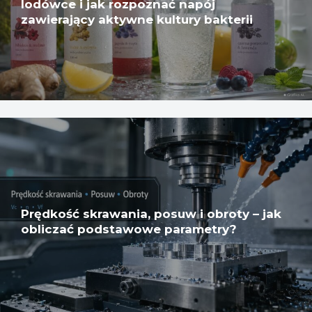
lodówce i jak rozpoznać napój
zawierający aktywne kultury bakterii
Prędkość skrawania, posuw i obroty – jak
obliczać podstawowe parametry?