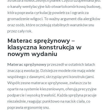
Struktura nowoczesnych pianek często uzupełniana jest
o kanały wentylacyjne lub otwartokomórkową budowę,
która poprawia cyrkulację powietrza i ogranicza
gromadzenie wilgoci. To ważny argument dla alergików
oraz osób, które oczekują stabilnych warunków snu
przez cały rok.
Materac sprężynowy –
klasyczna konstrukcja w
nowym wydaniu
Materac sprężynowy
przeszedł w ostatnich latach
znaczącą ewolucję. Dzisiejsze modele nie mają wiele
wspólnego z dawnymi, skrzypiącymi konstrukcjami.
Współczesne materace sprężynowe, zwłaszcza te
oparte na systemie kieszeniowym, oferują precyzyjne
podparcie i wysoką trwałość. Każda sprężyna pracuje
niezależnie, reagując punktowo na nacisk ciała, co
poprawia ergonomię snu.