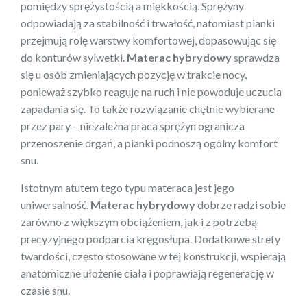
pomiędzy sprężystością a miękkością. Sprężyny
odpowiadają za stabilność i trwałość, natomiast pianki
przejmują rolę warstwy komfortowej, dopasowując się
do konturów sylwetki.
Materac hybrydowy
sprawdza
się u osób zmieniających pozycję w trakcie nocy,
ponieważ szybko reaguje na ruch i nie powoduje uczucia
zapadania się. To także rozwiązanie chętnie wybierane
przez pary – niezależna praca sprężyn ogranicza
przenoszenie drgań, a pianki podnoszą ogólny komfort
snu.
Istotnym atutem tego typu materaca jest jego
uniwersalność.
Materac hybrydowy
dobrze radzi sobie
zarówno z większym obciążeniem, jak i z potrzebą
precyzyjnego podparcia kręgosłupa. Dodatkowe strefy
twardości, często stosowane w tej konstrukcji, wspierają
anatomiczne ułożenie ciała i poprawiają regenerację w
czasie snu.